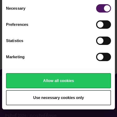
Consent
Necessary
Selection
ทั้งหมด
ชีส
ครีม
เนย
Preferences
ชีสแผ่น
ชีสขูดฝอย
ครีมตีฟอง
ชีสแบบก้อน
ครีมปรุงอาหาร
ครีมชีส
ชีสพิเ
Statistics
Marketing
Allow all cookies
ตำแหน่งงานว่าง
ข้อกําหนดการใช้งานทั่วไป
คุกกี้และนโยบายความเป็นส่วนตัว
Use necessary cookies only
ลิขสิทธิ์ 2026 - สงวนสิทธิ์ทั้งหมด